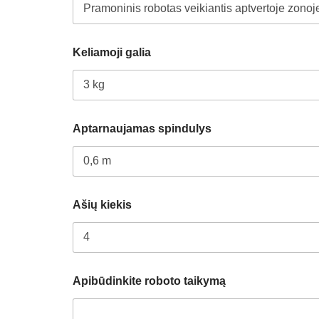
Keliamoji galia
r
Aptarnaujamas spindulys
o
b
o
t
o
t
Ašių kiekis
i
p
a
s
K
e
Apibūdinkite roboto taikymą
l
i