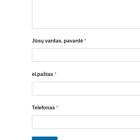
a
m
o
j
i
Jūsų vardas, pavardė
*
el.paštas
*
Telefonas
*